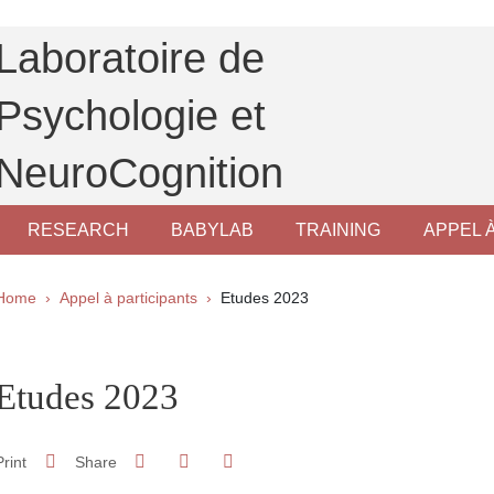
Laboratoire de
Psychologie et
NeuroCognition
RESEARCH
BABYLAB
TRAINING
APPEL 
Breadcrumb
Home
Appel à participants
Etudes 2023
pale Sidebar
Etudes 2023
Share on Facebook
Share on LinkedIn
Print
Share
Share this page URL