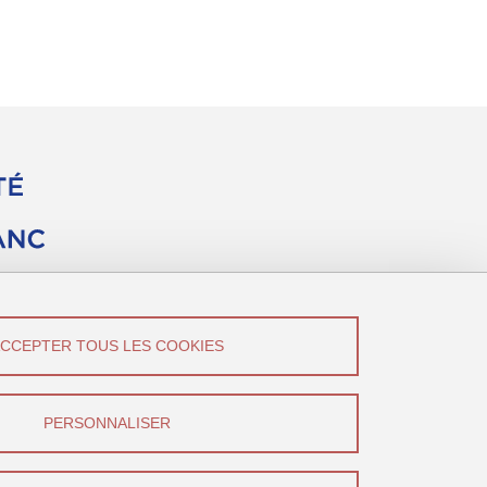
ACCEPTER TOUS LES COOKIES
vez-Nous !
Canal U
PERSONNALISER
YouTube