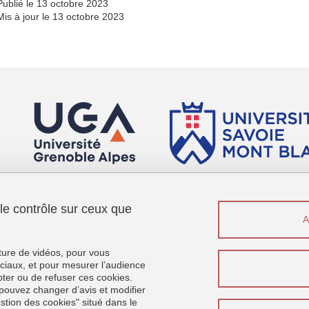
Publié le 13 octobre 2023
Mis à jour le 13 octobre 2023
 le contrôle sur ceux que
Menu footer
Sui
Contact
Plan du site
cture de vidéos, pour vous
Crédits
ciaux, et pour mesurer l’audience
ter ou de refuser ces cookies.
Mentions légales
pouvez changer d’avis et modifier
Données personnelles
estion des cookies" situé dans le