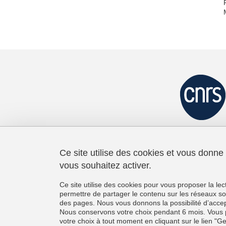
Ce site utilise des cookies et vous donne
vous souhaitez activer.
Laboratoire de Psychologie et
Neurocognition
Ce site utilise des cookies pour vous proposer la le
CNRS UMR 5105
permettre de partager le contenu sur les réseaux so
Université Grenoble Alpes
des pages. Nous vous donnons la possibilité d’accep
BMD - 1251 rue des Universités
Nous conservons votre choix pendant 6 mois. Vous 
CS 40700, 38058 Grenoble Cedex 9
votre choix à tout moment en cliquant sur le lien "G
France