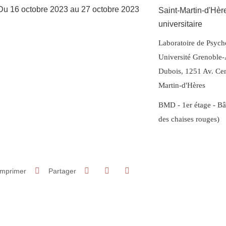
Du 16 octobre 2023 au 27 octobre 2023
Saint-Martin-d'Hè
universitaire
Complément lieu
Laboratoire de Psych
Université
Grenoble-A
Dubois, 1251 Av. Cen
Martin-d'Hères
BMD - 1er étage - Bâ
des chaises rouges)
Partager sur Facebook
Partager sur LinkedIn
Imprimer
Partager
Partager l'URL de cette page