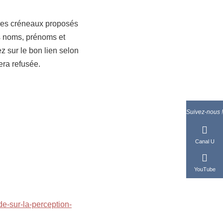
n des créneaux proposés
os noms, prénoms et
ez sur le bon lien selon
era refusée.
Suivez-nous !
Canal U
YouTube
ude-sur-la-perception-