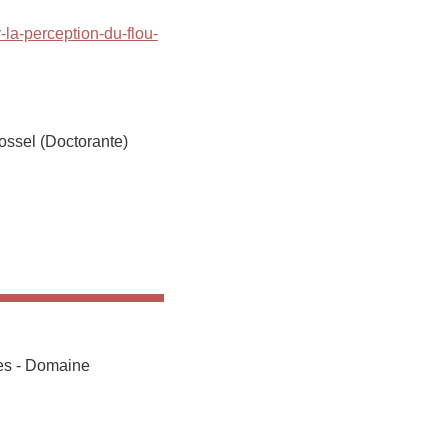
r-la-perception-du-flou-
ossel (Doctorante)
res - Domaine