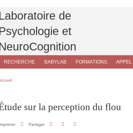
Laboratoire de
Psychologie et
NeuroCognition
RECHERCHE
BABYLAB
FORMATIONS
APPEL 
Fil d'Ariane
Accueil
pale Sidebar
Étude sur la perception du flou
Partager sur Facebook
Partager sur LinkedIn
Imprimer
Partager
Partager l'URL de cette page