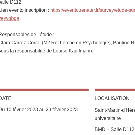
salle D112
Lien evento inscription :
https://evento.renater.fr/survey/etude-su
veyvqbga
Responsables de l’étude :
Clara Carrez-Corral (M2 Recherche en Psychologie), Pauline R
sous la responsabilité de Louise Kauffmann.
DATE
LOCALISATION
Du 10 février 2023 au 23 février 2023
Saint-Martin-d'Hè
universitaire
Complément lieu
BMD - Salle D112