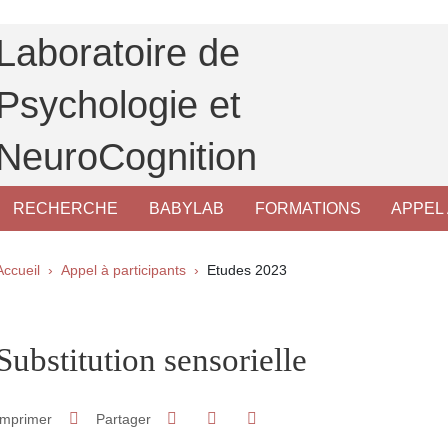
Laboratoire de
Psychologie et
NeuroCognition
RECHERCHE
BABYLAB
FORMATIONS
APPEL 
Fil d'Ariane
Accueil
Appel à participants
Etudes 2023
pale Sidebar
Substitution sensorielle
Partager sur Facebook
Partager sur LinkedIn
Imprimer
Partager
Partager l'URL de cette page