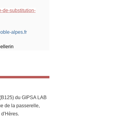
e-de-substitution-
oble-alpes.fr
ellerin
 (B125) du GIPSA LAB
e de la passerelle,
 d'Hères.