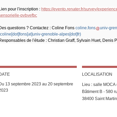
Lien pour l'inscription :
https://evento.renater.fr/survey/experienc
sensorielle-pvbvefbc
Des questions ? Contactez : Coline Fons
coline.fons
univ-gren
(coline[dot]fons[at]univ-grenoble-alpes[dot]fr)
Responsables de l'étude : Christian Graff, Sylvain Huet, Denis P
DATE
LOCALISATION
Complément lieu
Du 13 septembre 2023 au 20 septembre
Lieu : salle MOCA
2023
Bâtiment B - 580 ru
38400 Saint Martin