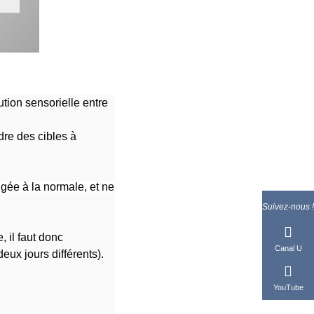
tion sensorielle entre
dre des cibles à
igée à la normale, et ne
Suivez-nous !
 il faut donc
Canal U
deux jours différents).
YouTube