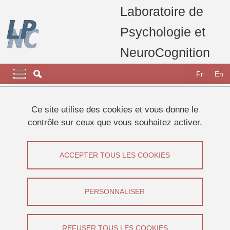
Aller au contenu principal
Gestion des cookies
Laboratoire de
Psychologie et
NeuroCognition
Navigation principale
Navigation principale mobile
Fr
En
Fil d'Ariane
Accueil
Ce site utilise des cookies et vous donne le
contrôle sur ceux que vous souhaitez activer.
Étude sur la métacognition de la
mémoire de travail
ACCEPTER TOUS LES COOKIES
Partager sur Facebook
Partager sur LinkedIn
Imprimer
Partager
PERSONNALISER
Partager l'URL de cette page
Appel à participants
REFUSER TOUS LES COOKIES