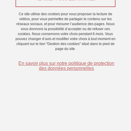
Du 13 décembre 2022 au 3 février 2023
Ce site utilise des cookies pour vous proposer la lecture de
vidéos, pour vous permettre de partager le contenu sur les
Saint-Martin-d'Hères - Domaine universitaire
réseaux sociaux, et pour mesurer l’audience des pages. Nous
vous donnons la possibilité d’accepter ou de refuser ces
cookies. Nous conservons votre choix pendant 6 mois. Vous
pouvez changer d’avis et modifier votre choix à tout moment en
cliquant sur le lien "Gestion des cookies" situé dans le pied de
page du site.
En savoir plus sur notre politique de protection
des données personnelles
Nous sommes à la recherche de participants afin de mieux
comprendre les liens entre la métacognition et la mémoire de
travail.