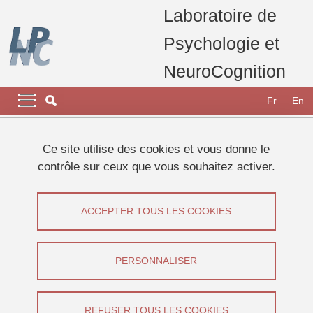
Aller au contenu principal
Gestion des cookies
Laboratoire de
Psychologie et
NeuroCognition
Navigation principale
Navigation principale mobile
Fr
En
Fil d'Ariane
Accueil
Appel à participants
Etudes 2023
Ce site utilise des cookies et vous donne le
Etude rémunérée sur la supervision de système automatisé
contrôle sur ceux que vous souhaitez activer.
Etude rémunérée sur la supervision de
ACCEPTER TOUS LES COOKIES
système automatisé
Partager sur Facebook
Partager sur LinkedIn
PERSONNALISER
Imprimer
Partager
Partager l'URL de cette page
REFUSER TOUS LES COOKIES