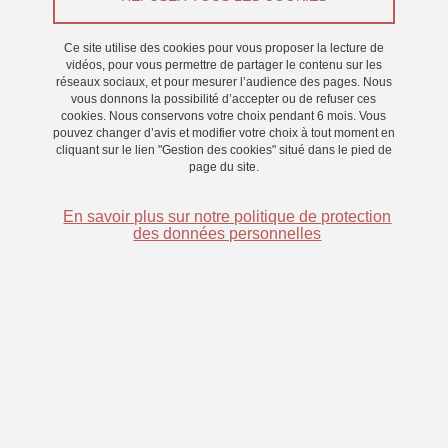
Appel à participants
Ce site utilise des cookies pour vous proposer la lecture de
Du 11 décembre 2023 au 31 janvier 2024
vidéos, pour vous permettre de partager le contenu sur les
réseaux sociaux, et pour mesurer l’audience des pages. Nous
Saint-Martin-d'Hères - Domaine universitaire
vous donnons la possibilité d’accepter ou de refuser ces
cookies. Nous conservons votre choix pendant 6 mois. Vous
pouvez changer d’avis et modifier votre choix à tout moment en
cliquant sur le lien "Gestion des cookies" situé dans le pied de
page du site.
En savoir plus sur notre politique de protection
des données personnelles
Nous recrutons des participants pour une étude portant sur la
supervision de système automatisé.