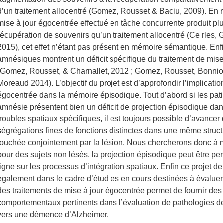
d’un traitement allocentré (Gomez, Rousset & Baciu, 2009). En r
mise à jour égocentrée effectué en tâche concurrente produit plus
récupération de souvenirs qu’un traitement allocentré (Ce rles, 
2015), cet effet n’étant pas présent en mémoire sémantique. Enfi
amnésiques montrent un déficit spécifique du traitement de mise
(Gomez, Rousset, & Charnallet, 2012 ; Gomez, Rousset, Bonniot
Moreaud 2014). L’objectif du projet est d’approfondir l’implicatio
égocentrée dans la mémoire épisodique. Tout d’abord si les pat
amnésie présentent bien un déficit de projection épisodique dans
troubles spatiaux spécifiques, il est toujours possible d’avancer 
ségrégations fines de fonctions distinctes dans une même structu
touchée conjointement par la lésion. Nous chercherons donc à 
pour des sujets non lésés, la projection épisodique peut être per
ligne sur les processus d’intégration spatiaux. Enfin ce projet de 
également dans le cadre d’étud es en cours destinées à évalu
des traitements de mise à jour égocentrée permet de fournir des
comportementaux pertinents dans l’évaluation de pathologies d
vers une démence d’Alzheimer.