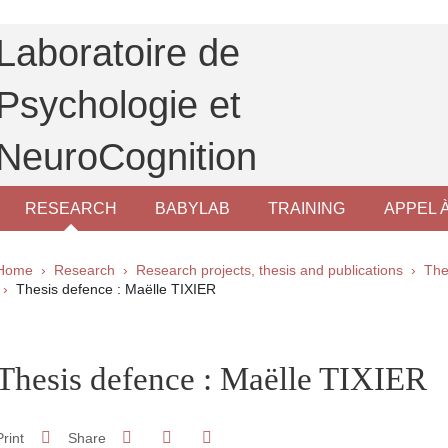
Laboratoire de
Psychologie et
NeuroCognition
RESEARCH
BABYLAB
TRAINING
APPEL 
Breadcrumb
Home
Research
Research projects, thesis and publications
The
Thesis defence : Maëlle TIXIER
pale Sidebar
Thesis defence : Maëlle TIXIER
Share on Facebook
Share on LinkedIn
Print
Share