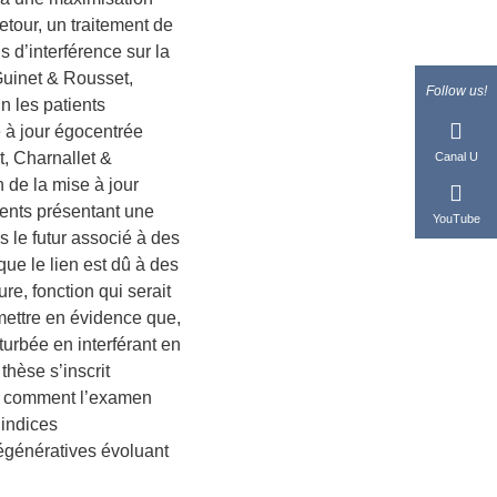
etour, un traitement de
 d’interférence sur la
Guinet & Rousset,
Follow us!
n les patients
 à jour égocentrée
, Charnallet &
Canal U
n de la mise à jour
ients présentant une
YouTube
 le futur associé à des
que le lien est dû à des
re, fonction qui serait
mettre en évidence que,
turbée en interférant en
thèse s’inscrit
er comment l’examen
 indices
égénératives évoluant