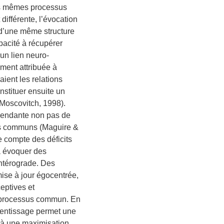
ces mêmes processus
ifférente, l’évocation
 d’une même structure
pacité à récupérer
un lien neuro-
ement attribuée à
ient les relations
nstituer ensuite un
Moscovitch, 1998).
épendante non pas de
sus communs (Maguire &
e compte des déficits
 à évoquer des
ntérograde. Des
se à jour égocentrée,
eptives et
e processus commun. En
prentissage permet une
 à une maximisation