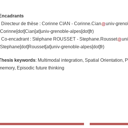
Encadrants
- Directeur de thèse : Corinne CIAN -
Corinne.Cian
univ-grenob
(Corinne[dot]Cian[at]univ-grenoble-alpes[dot]fr)
- Co-encadrant : Stéphane ROUSSET -
Stephane.Rousset
uni
(Stephane[dot]Rousset[at]univ-grenoble-alpes[dot]fr)
Thesis keywords
: Multimodal integration, Spatial Orientation, 
memory, Episodic future thinking