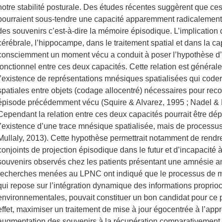
notre stabilité posturale. Des études récentes suggèrent que 
pourraient sous-tendre une capacité apparemment radicalement d
des souvenirs c’est-à-dire la mémoire épisodique. L’implication
cérébrale, l’hippocampe, dans le traitement spatial et dans la ca
consciemment un moment vécu a conduit à poser l’hypothèse d’
fonctionnel entre ces deux capacités. Cette relation est général
l’existence de représentations mnésiques spatialisées qui codera
spatiales entre objets (codage allocentré) nécessaires pour reco
épisode précédemment vécu (Squire & Alvarez, 1995 ; Nadel & 
Cependant la relation entre ces deux capacités pourrait être d
l’existence d’une trace mnésique spatialisée, mais de proces
Mullaly, 2013). Cette hypothèse permettrait notamment de rendr
conjoints de projection épisodique dans le futur et d’incapacité
souvenirs observés chez les patients présentant une amnésie a
recherches menées au LPNC ont indiqué que le processus de mi
qui repose sur l’intégration dynamique des informations proprioc
environnementales, pouvait constituer un bon candidat pour c
effet, maximiser un traitement de mise à jour égocentrée à l’ap
augmentation des souvenirs à la récupération comparativement