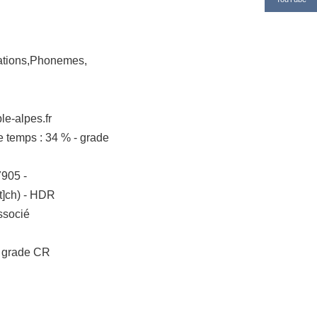
tations,Phonemes,
le-alpes.fr
e temps : 34 % - grade
905 -
t]ch)
- HDR
associé
 - grade CR