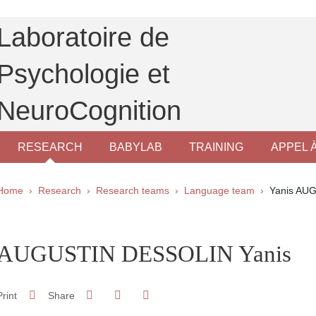
Laboratoire de
Psychologie et
NeuroCognition
RESEARCH
BABYLAB
TRAINING
APPEL 
Breadcrumb
Home
Research
Research teams
Language team
Yanis AU
pale Sidebar
AUGUSTIN DESSOLIN Yanis
Share on Facebook
Share on LinkedIn
Print
Share
Share this page URL