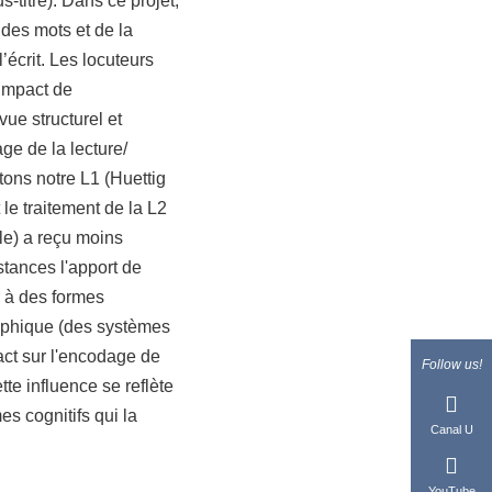
-titré). Dans ce projet,
 des mots et de la
’écrit. Les locuteurs
'impact de
vue structurel et
ge de la lecture/
tons notre L1 (Huettig
 le traitement de la L2
ole) a reçu moins
tances l'apport de
r à des formes
raphique (des systèmes
act sur l'encodage de
Follow us!
e influence se reflète
s cognitifs qui la
Canal U
YouTube