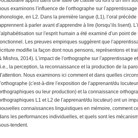
vocabulaire appris dans une salle de classe ou lors d’un film sous
nous examinons l'influence de l'orthographe sur l'apprentissage
phonologie, en L2. Dans la première langue (L1), l’oral précède l
apprennent à parler avant d'apprendre à lire (lorsqu’ils lisent). L
l'alphabétisation sur l'esprit humain a été examiné d'un point de 
fonctionnel. Les preuves empiriques suggèrent que l'apprentissa
écriture modifie la façon dont nous pensons, représentons et trai
& Mishra, 2014). L'impact de l'orthographe sur l'apprentissage et
(i.e., la perception, la reconnaissance et la production de la par
d'attention. Nous examinons ici comment et dans quelles circons
l’orthographe (c'est-à-dire l'exposition de l'apprenant/du locuteu
orthographiques ou leur production) et la connaissance orthog
orthographiques L1 et L2 de l'apprenant/du locuteur) ont un imp
nouvelles connaissances linguistiques en mémoire, comment cett
dans les performances individuelles, et quels sont les mécanisme
sous-tendent.