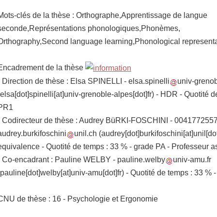
Mots-clés de la thèse : Orthographe,Apprentissage de langue
seconde,Représentations phonologiques,Phonèmes,
Orthography,Second language learning,Phonological represen
Encadrement de la thèse
- Direction de thèse : Elsa SPINELLI -
elsa.spinelli
univ-grenob
(elsa[dot]spinelli[at]univ-grenoble-alpes[dot]fr)
- HDR - Quotité d
PR1
- Codirecteur de thèse : Audrey BüRKI-FOSCHINI - 0041772557
audrey.burkifoschini
unil.ch
(audrey[dot]burkifoschini[at]unil[do
equivalence - Quotité de temps : 33 % - grade PA - Professeur 
- Co-encadrant : Pauline WELBY -
pauline.welby
univ-amu.fr
(pauline[dot]welby[at]univ-amu[dot]fr)
- Quotité de temps : 33 %
CNU de thèse : 16 - Psychologie et Ergonomie