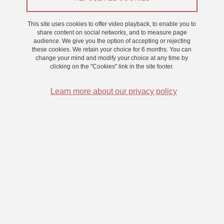
This site uses cookies to offer video playback, to enable you to
On 12 June 2025
share content on social networks, and to measure page
Chambéry
audience. We give you the option of accepting or rejecting
these cookies. We retain your choice for 6 months. You can
change your mind and modify your choice at any time by
clicking on the "Cookies" link in the site footer.
Troubles de la cognition mathématique chez l'enfant :
mieux comprendre, évaluer, intervenir
Learn more about our privacy policy
Résumé :
Les recherches présentées dans cet écrit d’Habilitation à
Diriger des Recherches portent sur la cognition
mathématique chez l’enfant. Une première partie présente
des études portant sur la compréhension du développement
et des troubles de la cognition mathématique chez l’enfant,
en abordant le développement du vocabulaire
mathématique et les difficultés mathématiques des enfants
présentant un trouble développemental du langage. Une