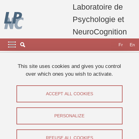
Skip to main content
Cookies management
Laboratoire de
Psychologie et
NeuroCognition
Navigation principale
Navigation principale mobile
Fr
En
Breadcrumb
Home
laboratory
carrousel home page
This site uses cookies and gives you control
Le LPNC participe à la Fête de la Science 2023
over which ones you wish to activate.
Soutenance HDR : Anne LAFAY
Soutenance HDR : Anne LAFAY
ACCEPT ALL COOKIES
Share on Facebook
Share on LinkedIn
Print
Share
PERSONALIZE
Share this page URL
Soutenance d'habilitation à diriger des recherches
REFUSE ALL COOKIES