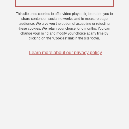
This site uses cookies to offer video playback, to enable you to
On 11 March 2025
share content on social networks, and to measure page
Saint-Martin-d'Hères - Domaine universitaire
audience. We give you the option of accepting or rejecting
these cookies. We retain your choice for 6 months. You can
change your mind and modify your choice at any time by
clicking on the "Cookies" link in the site footer.
La psychologie au service de la durabilité : défis et
opportunités
Learn more about our privacy policy
Les enjeux de durabilité concernent à la fois les citoyens et les
chercheurs, et les psychologues ne font pas exception. En
psychologie, les recherches se concentrent souvent sur
l’identification des comportements individuels à fort impact carbone
et sur leurs mécanismes sous-jacents, dans le but de les réduire.
Cependant, cette approche, parfois marquée par un individualisme
méthodologique, pourrait limiter la portée systémique nécessaire à
une transition durable. Par exemple, une baisse de la demande de
viande pourrait entraîner des effets rebond, comme une