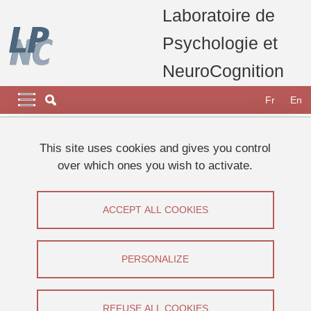
Skip to main content
Cookies management
Laboratoire de
Psychologie et
NeuroCognition
Navigation principale
Navigation principale mobile
Fr
En
Breadcrumb
Home
laboratory
carrousel home page
This site uses cookies and gives you control
Le LPNC participe à la Fête de la Science 2023
over which ones you wish to activate.
Séminaire Guillaume Dezecache
Séminaire Guillaume DEZECACHE
ACCEPT ALL COOKIES
Share on Facebook
Share on LinkedIn
Print
Share
PERSONALIZE
Share this page URL
Séminaire
REFUSE ALL COOKIES