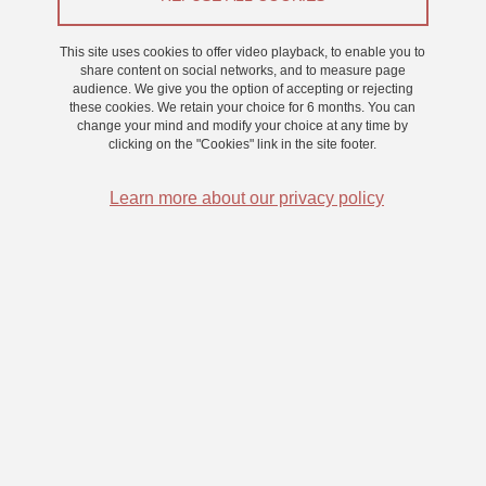
Appel à participants
This site uses cookies to offer video playback, to enable you to
From 19 March 2024 to 28 March 2024
share content on social networks, and to measure page
audience. We give you the option of accepting or rejecting
these cookies. We retain your choice for 6 months. You can
change your mind and modify your choice at any time by
clicking on the "Cookies" link in the site footer.
Learn more about our privacy policy
Nous sommes chercheurs au Laboratoire de Psychologie et
NeuroCognition (LPNC) rattaché à l’Université Grenoble Alpes et
au Centre National de la Recherche Scientifique (CNRS). Nous
cherchons à comprendre comment l’être humain reconnait aussi