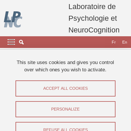
Skip to main content
Cookies management
Laboratoire de
Psychologie et
NeuroCognition
Navigation principale
Navigation principale mobile
Fr
En
Breadcrumb
Home
Appel à participants
Etudes 2024
This site uses cookies and gives you control
Participez à une expérience sur la perception visuelle !
over which ones you wish to activate.
Participez à une expérience sur la
ACCEPT ALL COOKIES
perception visuelle !
Share on Facebook
Share on LinkedIn
PERSONALIZE
Print
Share
Share this page URL
REFUSE ALL COOKIES