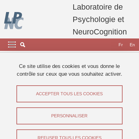
Aller au contenu principal
Gestion des cookies
Laboratoire de
Psychologie et
NeuroCognition
Navigation principale
Navigation principale mobile
Fr
En
Fil d'Ariane
Accueil
Appel à participants
Etudes 2024
Ce site utilise des cookies et vous donne le
Participez à une expérience sur la perception visuelle !
contrôle sur ceux que vous souhaitez activer.
Participez à une expérience sur la
ACCEPTER TOUS LES COOKIES
perception visuelle !
Partager sur Facebook
Partager sur LinkedIn
PERSONNALISER
Imprimer
Partager
Partager l'URL de cette page
REFUSER TOUS LES COOKIES