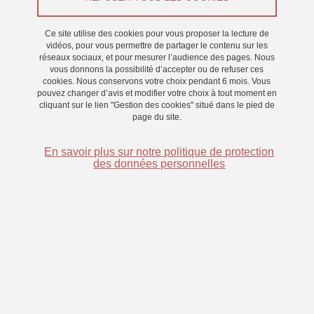
Appel à participants
Ce site utilise des cookies pour vous proposer la lecture de
Du 19 mars 2024 au 28 mars 2024
vidéos, pour vous permettre de partager le contenu sur les
réseaux sociaux, et pour mesurer l’audience des pages. Nous
vous donnons la possibilité d’accepter ou de refuser ces
cookies. Nous conservons votre choix pendant 6 mois. Vous
pouvez changer d’avis et modifier votre choix à tout moment en
cliquant sur le lien "Gestion des cookies" situé dans le pied de
page du site.
En savoir plus sur notre politique de protection
des données personnelles
Nous sommes chercheurs au Laboratoire de Psychologie et
NeuroCognition (LPNC) rattaché à l’Université Grenoble Alpes et
au Centre National de la Recherche Scientifique (CNRS). Nous
cherchons à comprendre comment l’être humain reconnait aussi