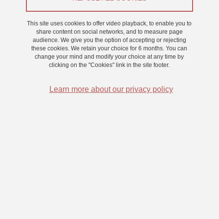
Recrutement
This site uses cookies to offer video playback, to enable you to
From 1 January 2024 to 30 June 2027
share content on social networks, and to measure page
audience. We give you the option of accepting or rejecting
Saint-Martin-d'Hères - Domaine universitaire
these cookies. We retain your choice for 6 months. You can
Missions
change your mind and modify your choice at any time by
clicking on the "Cookies" link in the site footer.
Ce poste est pourvu dans le cadre de l’ANR-JCJC RESSAC
Learn more about our privacy policy
portant sur l’émergence du sens de l’agentivité chez le nourrisson,
et sur son rôle pour l’apprentissage de la communication
intentionnelle vocale. La personne recrutée participera à la mise
en place des études prévues dans le cadre de ce projet, ce qui
impliquera de participer au recrutement des familles à la maternité,
et à la collecte et analyse des données (en tandem avec un post-
doc (H/F).
Activités
Activité 1 : Participer au recrutement des familles impliquées dans