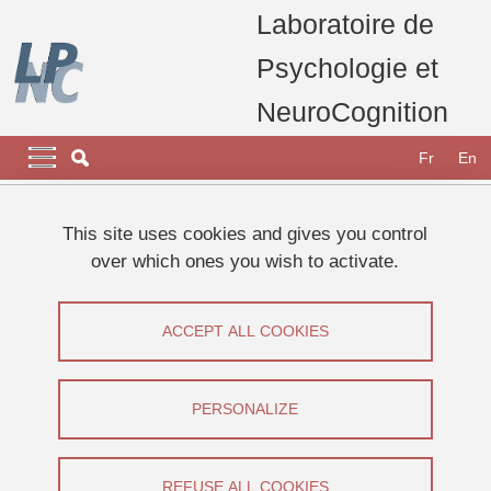
Skip to main content
Cookies management
Laboratoire de
Psychologie et
NeuroCognition
Navigation principale
Navigation principale mobile
Fr
En
Breadcrumb
Home
laboratory
Vacancies
This site uses cookies and gives you control
Ingénieur ou ingénieure d'étude (H/F) en sciences cognitives
over which ones you wish to activate.
Ingénieur ou ingénieure d'étude (H/F)
ACCEPT ALL COOKIES
en sciences cognitives
Share on Facebook
Share on LinkedIn
PERSONALIZE
Print
Share
Share this page URL
REFUSE ALL COOKIES