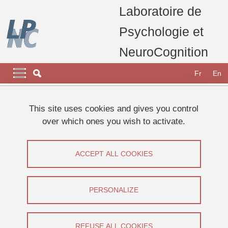
Skip to main content
Cookies management
Laboratoire de
Psychologie et
NeuroCognition
Navigation principale
Navigation principale mobile
Fr
En
Breadcrumb
Home
Appel à participants
Etudes 2025
This site uses cookies and gives you control
Etude sur l'imagerie mentale spatiale et visuelle
over which ones you wish to activate.
Etude sur l'imagerie mentale spatiale et
ACCEPT ALL COOKIES
visuelle
Share on Facebook
Share on LinkedIn
PERSONALIZE
Print
Share
Share this page URL
REFUSE ALL COOKIES