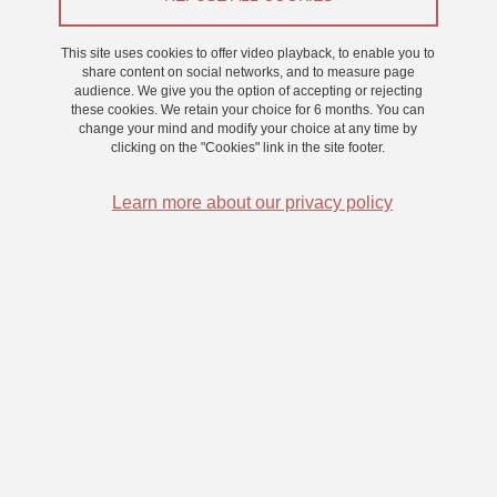
Appel à participants
This site uses cookies to offer video playback, to enable you to
From 15 September 2025 to 30 September 2025
share content on social networks, and to measure page
audience. We give you the option of accepting or rejecting
Saint-Martin-d'Hères - Domaine universitaire
these cookies. We retain your choice for 6 months. You can
change your mind and modify your choice at any time by
clicking on the "Cookies" link in the site footer.
Learn more about our privacy policy
Dans ces expériences, il vous sera demandé de réaliser des
angles de pointage, dans différentes conditions, d'objets
positionnés autour de vous que vous aurez visionnés. Une caméra
fixée au plafond permettra d'extraire les angles de pointage que