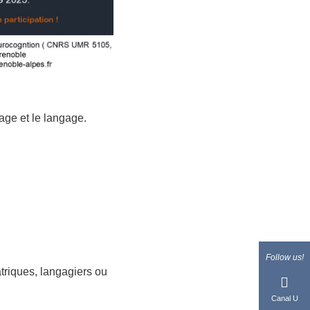
age et le langage.
Follow us!
triques, langagiers ou
Canal U