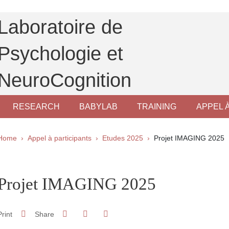
Laboratoire de
Psychologie et
NeuroCognition
RESEARCH
BABYLAB
TRAINING
APPEL 
Breadcrumb
Home
Appel à participants
Etudes 2025
Projet IMAGING 2025
pale Sidebar
Projet IMAGING 2025
Share on Facebook
Share on LinkedIn
Print
Share
Share this page URL