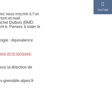
YouTube
ez vous inscrire à l’un
nom et mail.
Michel Dubois (BMD,
it·e. Pensez à noter le
logie : équivalence
sage-et-le-langage-
us la direction de
iv-grenoble-alpes.fr