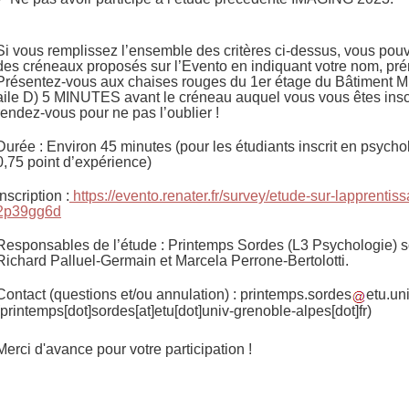
Si vous remplissez l’ensemble des critères ci-dessus, vous pouv
des créneaux proposés sur l’Evento en indiquant votre nom, pré
Présentez-vous aux chaises rouges du 1er étage du Bâtiment 
aile D) 5 MINUTES avant le créneau auquel vous vous êtes inscr
rendez-vous pour ne pas l’oublier !
Durée : Environ 45 minutes (pour les étudiants inscrit en psycho
0,75 point d’expérience)
Inscription :
https://evento.renater.fr/survey/etude-sur-lapprentis
2p39gg6d
Responsables de l’étude : Printemps Sordes (L3 Psychologie) so
Richard Palluel-Germain et Marcela Perrone-Bertolotti.
Contact (questions et/ou annulation) :
printemps.sordes
etu.un
(printemps[dot]sordes[at]etu[dot]univ-grenoble-alpes[dot]fr)
Merci d'avance pour votre participation !