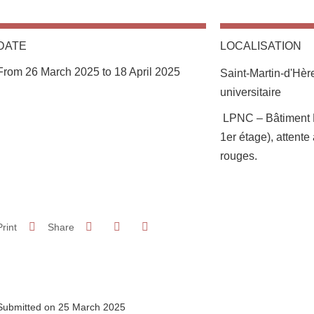
DATE
LOCALISATION
From 26 March 2025 to 18 April 2025
Saint-Martin-d'Hè
universitaire
Complément lieu
LPNC – Bâtiment M
1er étage), attent
rouges.
Share on Facebook
Share on LinkedIn
Print
Share
Share this page URL
Submitted on 25 March 2025