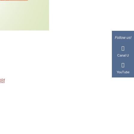
Follow us!
Canal U
YouTube
88f