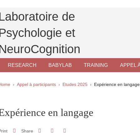
Laboratoire de
Psychologie et
NeuroCognition
RESEARCH
BABYLAB
TRAINING
APPEL 
Breadcrumb
Home
Appel à participants
Etudes 2025
Expérience en langage
pale Sidebar
Expérience en langage
Share on Facebook
Share on LinkedIn
Print
Share
Share this page URL