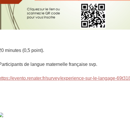
20 minutes (0,5 point).
Participants de langue maternelle française svp.
https://evento.renater.fr/survey/experience-sur-le-langage-69t31