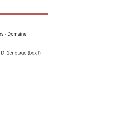
res - Domaine
D, 1er étage (box I)