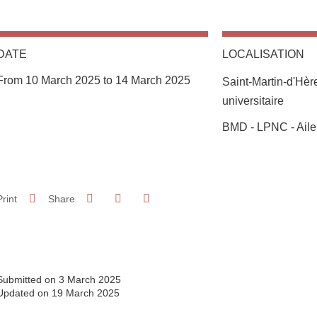
DATE
LOCALISATION
From 10 March 2025 to 14 March 2025
Saint-Martin-d'Hè
universitaire
Complément lieu
BMD - LPNC - Aile 
Share on Facebook
Share on LinkedIn
Print
Share
Share this page URL
Submitted on 3 March 2025
Updated on 19 March 2025