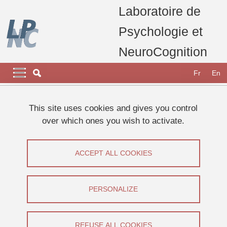
Skip to main content
Cookies management
Laboratoire de
Psychologie et
NeuroCognition
Navigation principale
Navigation principale mobile
Fr
En
Breadcrumb
Home
Appel à participants
Etudes 2025
This site uses cookies and gives you control
Etude sur l'apprentissage et le langage
over which ones you wish to activate.
Etude sur l'apprentissage et le langage
ACCEPT ALL COOKIES
Share on Facebook
Share on LinkedIn
Print
Share
Share this page URL
PERSONALIZE
Appel à participants
REFUSE ALL COOKIES