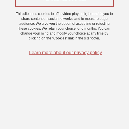
From 3 February 2025 to 24 March 2025
This site uses cookies to offer video playback, to enable you to
Saint-Martin-d'Hères - Domaine universitaire
share content on social networks, and to measure page
audience. We give you the option of accepting or rejecting
these cookies. We retain your choice for 6 months. You can
change your mind and modify your choice at any time by
clicking on the "Cookies" link in the site footer.
Learn more about our privacy policy
Nous proposons des créneaux pour une étude sur l’apprentissage
et le langage.
Cette expérience dure environ 30 minutes, se passe dans le box G
(Aile D, 1er étage, au Bâtiment Michel Dubois) et vous donne droit