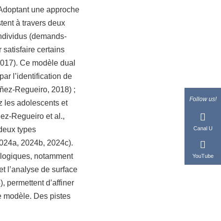
 Adoptant une approche
stent à travers deux
individus (demands-
 satisfaire certains
2017). Ce modèle dual
ar l’identification de
ñez-Regueiro, 2018) ;
Follow us!
z les adolescents et
z-Regueiro et al.,
 deux types
Canal U
024a, 2024b, 2024c).
logiques, notamment
YouTube
et l’analyse de surface
 permettent d’affiner
ce modèle. Des pistes