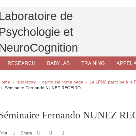
Laboratoire de
Psychologie et
NeuroCognition
RESEARCH
BABYLAB
TRAINING
APPEL 
Breadcrumb
Home
laboratory
carrousel home page
Le LPNC participe à la 
Séminaire Fernando NUNEZ REGEIRO
pale Sidebar
Séminaire Fernando NUNEZ R
Share on Facebook
Share on LinkedIn
Print
Share