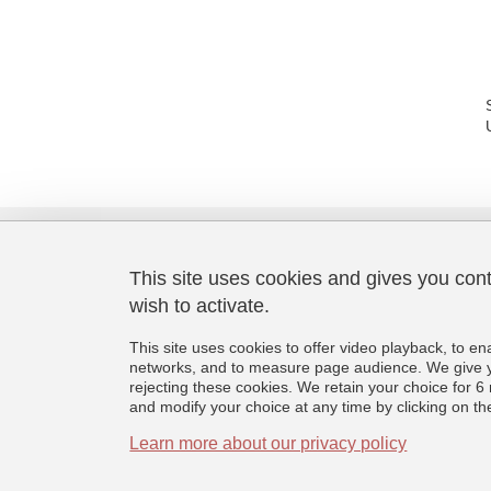
This site uses cookies and gives you con
wish to activate.
Laboratoire de Psychologie et
Neurocognition
This site uses cookies to offer video playback, to en
CNRS UMR 5105
networks, and to measure page audience. We give yo
Université Grenoble Alpes
rejecting these cookies. We retain your choice for
BMD - 1251 rue des Universités
and modify your choice at any time by clicking on the 
CS 40700, 38058 Grenoble Cedex 9
France
Learn more about our privacy policy
+33 (0)4 76 74 81 44