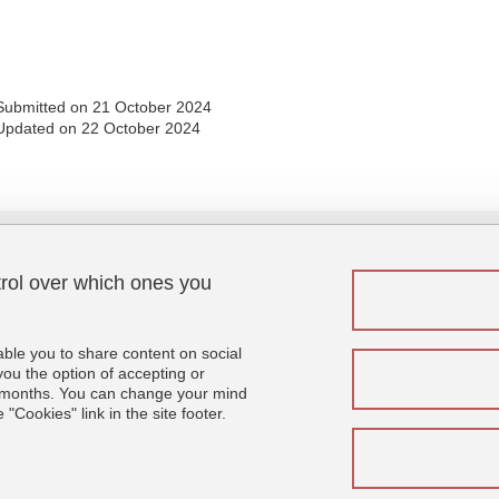
Share this page URL
Submitted on 21 October 2024
Updated on 22 October 2024
trol over which ones you
Menu footer
Fol
Contact
Sitemap
able you to share content on social
Credits
u the option of accepting or
 6 months. You can change your mind
Legal notices
"Cookies" link in the site footer.
Personal details
Cookies
Website accessibility: not compliant