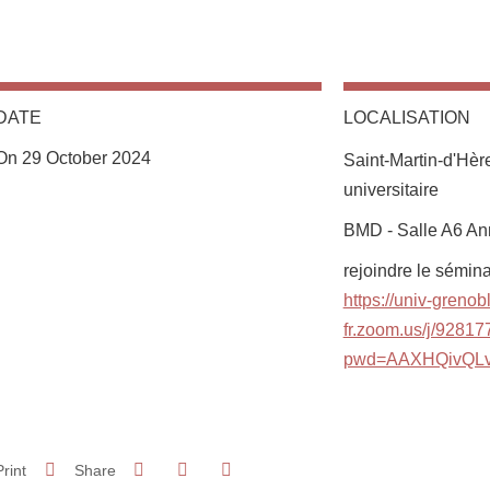
DATE
LOCALISATION
On 29 October 2024
Saint-Martin-d'Hè
universitaire
Complément lieu
BMD - Salle A6 An
rejoindre le sémina
https://univ-grenob
fr.zoom.us/j/9281
pwd=AAXHQivQL
Share on Facebook
Share on LinkedIn
Print
Share