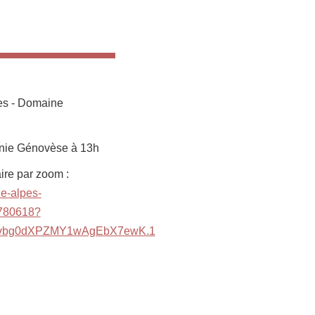
res - Domaine
nie Génovèse à 13h
ire par zoom :
le-alpes-
7780618?
vbg0dXPZMY1wAgEbX7ewK.1