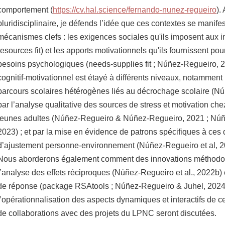
comportement (
https://cv.hal.science/fernando-nunez-regueiro
).
pluridisciplinaire, je défends l’idée que ces contextes se manife
mécanismes clefs : les exigences sociales qu'ils imposent aux 
resources fit) et les apports motivationnels qu'ils fournissent pour
besoins psychologiques (needs-supplies fit ; Núñez-Regueiro, 
cognitif-motivationnel est étayé à différents niveaux, notamment p
parcours scolaires hétérogènes liés au décrochage scolaire (Nú
par l’analyse qualitative des sources de stress et motivation che
jeunes adultes (Núñez-Regueiro & Núñez-Regueiro, 2021 ; Núñe
2023) ; et par la mise en évidence de patrons spécifiques à ces
d’ajustement personne-environnement (Núñez-Regueiro et al, 2
Nous aborderons également comment des innovations méthodo
l’analyse des effets réciproques (Núñez-Regueiro et al., 2022b) 
de réponse (package RSAtools ; Núñez-Regueiro & Juhel, 2024),
l’opérationnalisation des aspects dynamiques et interactifs de 
de collaborations avec des projets du LPNC seront discutées.