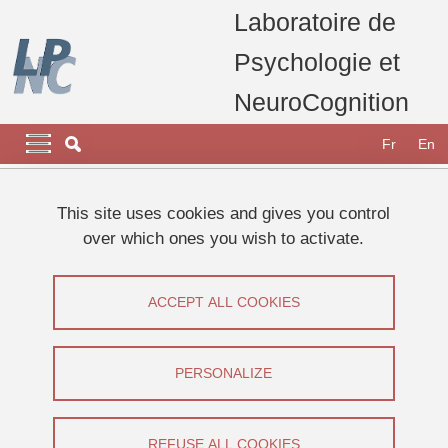
Skip to main content
Cookies management
Laboratoire de
Psychologie et
NeuroCognition
Navigation principale
Navigation principale mobile
Fr
En
Breadcrumb
Home
Appel à participants
Etudes 2024
This site uses cookies and gives you control
"Au doigt et à l’œil", appel à participant
over which ones you wish to activate.
"Au doigt et à l’œil", appel à participant
ACCEPT ALL COOKIES
Share on Facebook
Share on LinkedIn
Print
Share
Share this page URL
PERSONALIZE
Appel à participants
REFUSE ALL COOKIES