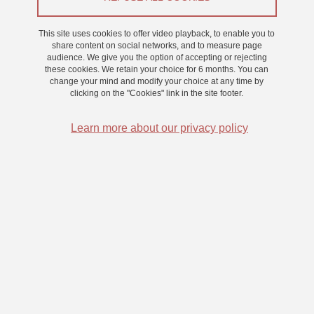
From 28 February 2024 to 1 March 2024
This site uses cookies to offer video playback, to enable you to
share content on social networks, and to measure page
audience. We give you the option of accepting or rejecting
these cookies. We retain your choice for 6 months. You can
change your mind and modify your choice at any time by
clicking on the "Cookies" link in the site footer.
Learn more about our privacy policy
Nous recherchons des participants pour une étude sur le
pointage du doigt entre le 28 février et le 1 mars
Pour y participer, vous devez avoir une vision normale ou
corrigée
Durée : 30 minutes
Bon : 0.5 point en bon d’expérience du LPNC