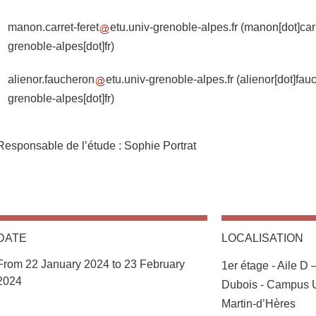
manon.carret-feret
etu.univ-grenoble-alpes.fr
(manon[dot]carre
grenoble-alpes[dot]fr)
alienor.faucheron
etu.univ-grenoble-alpes.fr
(alienor[dot]fauc
grenoble-alpes[dot]fr)
Responsable de l’étude : Sophie Portrat
DATE
LOCALISATION
Complément lieu
From 22 January 2024 to 23 February
1er étage - Aile D 
2024
Dubois - Campus Un
Martin-d’Hères