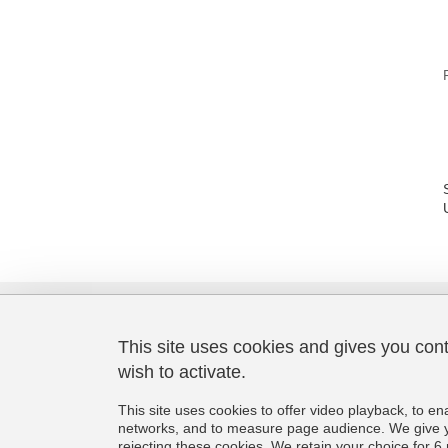
This site uses cookies and gives you con
wish to activate.
Laboratoire de Psychologie et
Neurocognition
This site uses cookies to offer video playback, to en
CNRS UMR 5105
networks, and to measure page audience. We give yo
Université Grenoble Alpes
rejecting these cookies. We retain your choice for