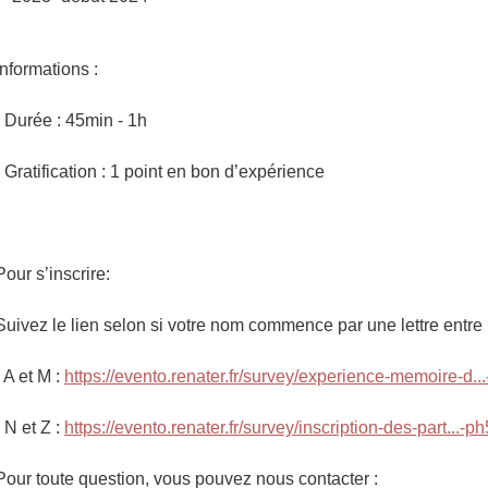
Informations :
- Durée : 45min - 1h
- Gratification : 1 point en bon d’expérience
Pour s’inscrire:
Suivez le lien selon si votre nom commence par une lettre entre 
- A et M :
https://evento.renater.fr/survey/experience-memoire-d..
- N et Z :
https://evento.renater.fr/survey/inscription-des-part...-p
Pour toute question, vous pouvez nous contacter :