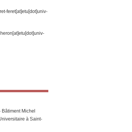
t-feret[at]etu[dot]univ-
heron[at]etu[dot]univ-
– Bâtiment Michel
iversitaire à Saint-