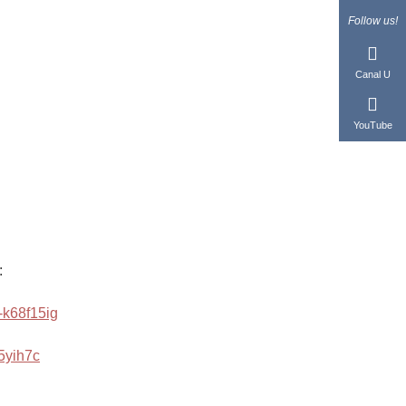
Follow us!
Canal U
YouTube
:
.-k68f15ig
h5yih7c