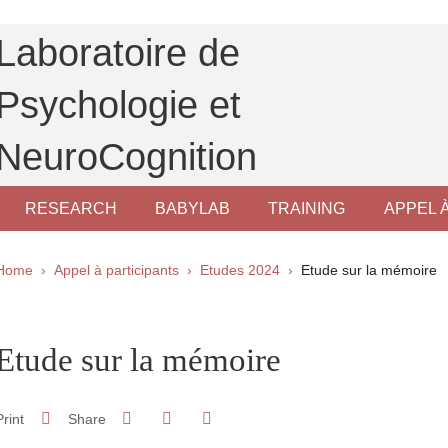
Laboratoire de
Psychologie et
NeuroCognition
RESEARCH
BABYLAB
TRAINING
APPEL 
Breadcrumb
Home
Appel à participants
Etudes 2024
Etude sur la mémoire
pale Sidebar
Etude sur la mémoire
Share on Facebook
Share on LinkedIn
Print
Share
Share this page URL