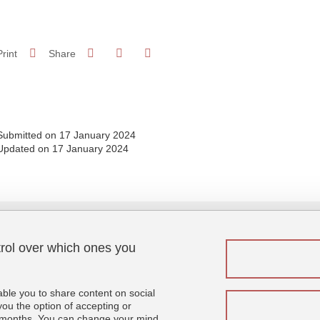
Share on Facebook
Share on LinkedIn
Print
Share
Share this page URL
Submitted on 17 January 2024
Updated on 17 January 2024
trol over which ones you
Menu footer
Fol
Contact
Sitemap
able you to share content on social
Credits
u the option of accepting or
 6 months. You can change your mind
Legal notices