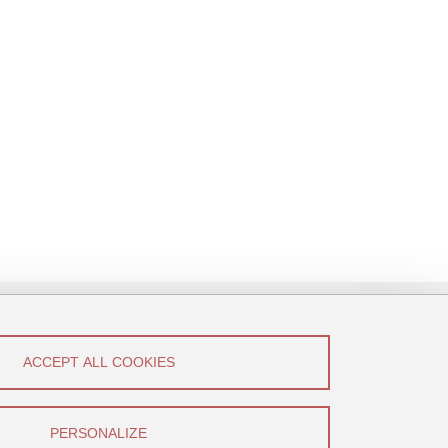
ACCEPT ALL COOKIES
low Us!
Canal U
PERSONALIZE
YouTube