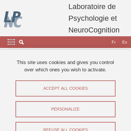
Skip to main content
Cookies management
Laboratoire de
Psychologie et
NeuroCognition
Navigation principale
Navigation principale mobile
Fr
En
Breadcrumb
Home
Appel à participants
Etudes 2024
This site uses cookies and gives you control
Participez à une expérience sur la Métacognition
over which ones you wish to activate.
Participez à une expérience sur la
ACCEPT ALL COOKIES
Métacognition
Share on Facebook
Share on LinkedIn
PERSONALIZE
Print
Share
Share this page URL
REFUSE ALL COOKIES