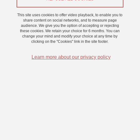
Appel à participants
This site uses cookies to offer video playback, to enable you to
From 18 January 2024 to 9 February 2024
share content on social networks, and to measure page
audience. We give you the option of accepting or rejecting
Saint-Martin-d'Hères - Domaine universitaire
these cookies. We retain your choice for 6 months. You can
change your mind and modify your choice at any time by
clicking on the "Cookies" link in the site footer.
Learn more about our privacy policy
Nous sommes à la recherche de participants pour une étude sur la
prise de décision et la métacognition.