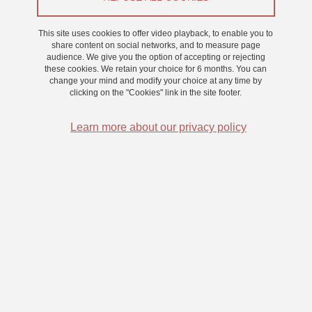
Appel à participants
This site uses cookies to offer video playback, to enable you to
From 11 December 2023 to 22 December 2023
share content on social networks, and to measure page
audience. We give you the option of accepting or rejecting
these cookies. We retain your choice for 6 months. You can
change your mind and modify your choice at any time by
clicking on the "Cookies" link in the site footer.
Learn more about our privacy policy
Nous proposons une expérience d’environ une heure pour un
point d'expérience à valoir pour les examens (bon vert) !
L'expérience se déroule au LPNC BOX B. Merci d'attendre sur les