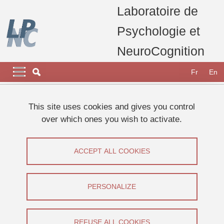
Skip to main content
Cookies management
Laboratoire de
Psychologie et
NeuroCognition
Navigation principale
Navigation principale mobile
Fr
En
Breadcrumb
Home
Appel à participants
Etudes 2023
This site uses cookies and gives you control
Etude sur la neuroesthétique de l'architecture
over which ones you wish to activate.
Etude sur la neuroesthétique de
ACCEPT ALL COOKIES
l'architecture
Share on Facebook
Share on LinkedIn
PERSONALIZE
Print
Share
Share this page URL
REFUSE ALL COOKIES