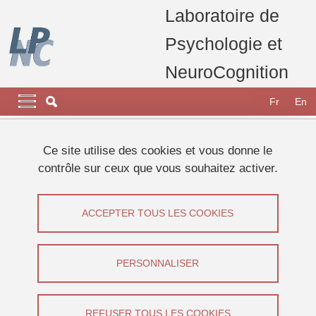
Aller au contenu principal
Gestion des cookies
Laboratoire de
Psychologie et
NeuroCognition
Navigation principale
Navigation principale mobile
Fr
En
Fil d'Ariane
Accueil
Ce site utilise des cookies et vous donne le
contrôle sur ceux que vous souhaitez activer.
Onglets principaux
VOIR
MODIFIER
ACCEPTER TOUS LES COOKIES
LOUISE KAUFFMANN
Maîtresse de conférences
(Université Grenoble
PERSONNALISER
Alpes)
REFUSER TOUS LES COOKIES
Partager sur Facebook
Partager sur LinkedIn