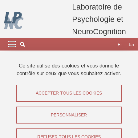
Aller au contenu principal
Gestion des cookies
Laboratoire de
Psychologie et
NeuroCognition
Navigation principale
Navigation principale mobile
Fr
En
Fil d'Ariane
Accueil
Recherche
Equipes de Recherche
Ce site utilise des cookies et vous donne le
Equipe Développement et Apprentissage
contrôle sur ceux que vous souhaitez activer.
Thèse en cours Laureen JOSSERON
Thèse en cours Laureen JOSSERON
ACCEPTER TOUS LES COOKIES
Partager sur Facebook
Partager sur LinkedIn
Imprimer
Partager
PERSONNALISER
Partager l'URL de cette page
Du 1 octobre 2021 au 30 septembre 2024
REFUSER TOUS LES COOKIES