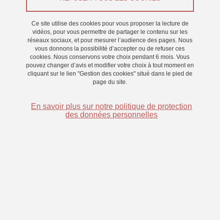
Ce site utilise des cookies pour vous proposer la lecture de
Transfert d'apprentissage cognitif et moteur chez des
vidéos, pour vous permettre de partager le contenu sur les
réseaux sociaux, et pour mesurer l’audience des pages. Nous
enfants présentant un Trouble Développemental de la
vous donnons la possibilité d’accepter ou de refuser ces
Coordination
cookies. Nous conservons votre choix pendant 6 mois. Vous
pouvez changer d’avis et modifier votre choix à tout moment en
cliquant sur le lien "Gestion des cookies" situé dans le pied de
page du site.
Résumé du projet de thèse:
Le Trouble développemental de la
coordination (TDC) est un trouble cognitivo-moteur caractérisé par
En savoir plus sur notre politique de protection
des difficultés à exécuter des mouvements coordonnés, qui
des données personnelles
peuvent être à l’origine de difficultés d’apprentissage scolaire chez
les enfants. La prévalence du trouble est de 5 - 6 % chez les
enfants âgés de 5 à 11 ans, ce qui rend compte de l’importance de
mieux comprendre le trouble par la recherche scientifique dans le
but d’améliorer sa détection et sa prise en charge. Il est
notamment nécessaire d’investiguer plus en détails les
mécanismes cognitifs et moteurs sous-tendant le trouble, et de
mieux caractériser les différents sous-types du trouble. Ceci doit