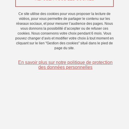
Ce site utilise des cookies pour vous proposer la lecture de
Le 3 mars 2026
vidéos, pour vous permettre de partager le contenu sur les
St Martin d'Hères - Bâtiment Michel Dubois
réseaux sociaux, et pour mesurer l’audience des pages. Nous
vous donnons la possibilité d’accepter ou de refuser ces
cookies. Nous conservons votre choix pendant 6 mois. Vous
pouvez changer d’avis et modifier votre choix à tout moment en
Myopie chez l'enfant : causes de l’augmentation mondiale
cliquant sur le lien "Gestion des cookies" situé dans le pied de
page du site.
et développement de solutions optiques de contrôle
En savoir plus sur notre politique de protection
des données personnelles
La myopie infantile, trouble de la réfraction entraînant une vision
floue de loin, connaît une progression mondiale rapide : elle
touche déjà plus d’un tiers des jeunes et pourrait concerner 50%
de la population en 2050, avec des taux particulièrement élevés en
Asie. Pourquoi la prévalence de la myopie augmente-t-elle aussi
rapidement, partout dans le monde ? Même si les connaissances
restent incomplètes, les chercheurs s’accordent sur le rôle
prépondérant de l’environnement dans la survenue de ce défaut
visuel. La réduction du temps passé en extérieur, l’usage intensif