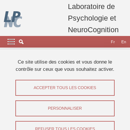
Aller au contenu principal
Gestion des cookies
Laboratoire de
Psychologie et
NeuroCognition
Navigation principale
Navigation principale mobile
Fr
En
Fil d'Ariane
Accueil
Laboratoire
carrousel home page
Ce site utilise des cookies et vous donne le
Le LPNC participe à la Fête de la Science 2023
contrôle sur ceux que vous souhaitez activer.
Séminaire Guillaume GIraudet
Séminaire Guillaume GIRAUDET
ACCEPTER TOUS LES COOKIES
Partager sur Facebook
Partager sur LinkedIn
Imprimer
Partager
PERSONNALISER
Partager l'URL de cette page
Séminaire
REFUSER TOUS LES COOKIES