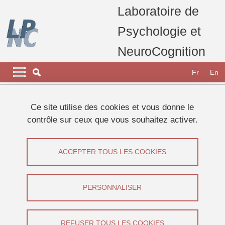
Aller au contenu principal
Gestion des cookies
Laboratoire de
Psychologie et
NeuroCognition
Navigation principale
Navigation principale mobile
Fr
En
Fil d'Ariane
Accueil
Recherche
Projets de recherche, thèses
Ce site utilise des cookies et vous donne le
Publications scientifiques: HAL Science ouverte
contrôle sur ceux que vous souhaitez activer.
Publications scientifiques: HAL Science
ACCEPTER TOUS LES COOKIES
ouverte
Partager sur Facebook
Partager sur LinkedIn
PERSONNALISER
Imprimer
Partager
Partager l'URL de cette page
REFUSER TOUS LES COOKIES