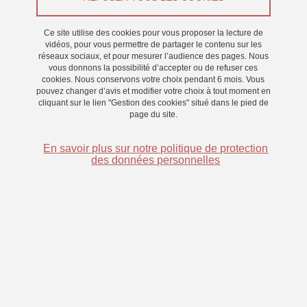
Recherche
Ce site utilise des cookies pour vous proposer la lecture de
vidéos, pour vous permettre de partager le contenu sur les
réseaux sociaux, et pour mesurer l’audience des pages. Nous
vous donnons la possibilité d’accepter ou de refuser ces
cookies. Nous conservons votre choix pendant 6 mois. Vous
L'archive ouverte HAL accueille la production
pouvez changer d’avis et modifier votre choix à tout moment en
cliquant sur le lien "Gestion des cookies" situé dans le pied de
scientifique des chercheurs et enseignants-chercheurs
page du site.
En savoir plus sur notre politique de protection
des données personnelles