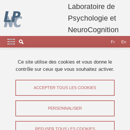
Aller au contenu principal
Gestion des cookies
Laboratoire de
Psychologie et
NeuroCognition
Navigation principale
Navigation principale mobile
Fr
En
Fil d'Ariane
Accueil
Appel à participants
Etudes 2024
Ce site utilise des cookies et vous donne le
Etude sur l'esthétique
contrôle sur ceux que vous souhaitez activer.
Etude sur l'esthétique
ACCEPTER TOUS LES COOKIES
Partager sur Facebook
Partager sur LinkedIn
Imprimer
Partager
Partager l'URL de cette page
PERSONNALISER
Appel à participants
REFUSER TOUS LES COOKIES