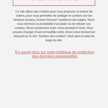
Du 29 janvier 2024 au 26 février 2024
Ce site utilise des cookies pour vous proposer la lecture de
Saint-Martin-d'Hères - Domaine universitaire
vidéos, pour vous permettre de partager le contenu sur les
réseaux sociaux, et pour mesurer l’audience des pages. Nous
vous donnons la possibilité d’accepter ou de refuser ces
cookies. Nous conservons votre choix pendant 6 mois. Vous
pouvez changer d’avis et modifier votre choix à tout moment en
cliquant sur le lien "Gestion des cookies" situé dans le pied de
page du site.
En savoir plus sur notre politique de protection
des données personnelles
Nous proposons une expérience d’environ 30 minutes pour un
demi-point d'expérience à valoir pour les examens (bon vert) !
L'expérience se déroule au LPNC BOX B. Merci d'attendre sur les