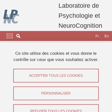
Aller au contenu principal
Gestion des cookies
Laboratoire de
Psychologie et
NeuroCognition
Navigation principale
Navigation principale mobile
Fr
En
Fil d'Ariane
Accueil
Ce site utilise des cookies et vous donne le
contrôle sur ceux que vous souhaitez activer.
Onglets principaux
VOIR
MODIFIER
ACCEPTER TOUS LES COOKIES
MARIE-LINE BOSSE
Professeure des universités
(Université
PERSONNALISER
Grenoble Alpes)
REFUSER TOUS LES COOKIES
Partager sur Facebook
Partager sur LinkedIn