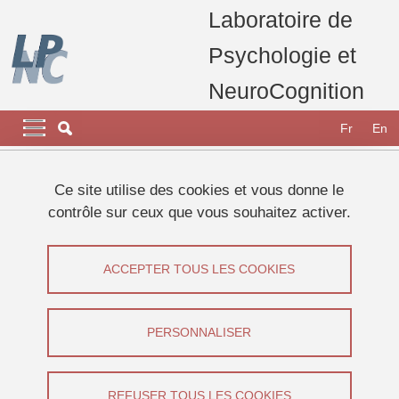
Aller au contenu principal
Gestion des cookies
Laboratoire de
Psychologie et
NeuroCognition
Navigation principale
Navigation principale mobile
Fr
En
Fil d'Ariane
Accueil
Ce site utilise des cookies et vous donne le
contrôle sur ceux que vous souhaitez activer.
Onglets principaux
VOIR
MODIFIER
ACCEPTER TOUS LES COOKIES
JULIE FEHRENBACH
Doctorante
(Université Grenoble Alpes)
PERSONNALISER
Partager sur Facebook
Partager sur LinkedIn
Imprimer
Partager
Partager l'URL de cette page
REFUSER TOUS LES COOKIES