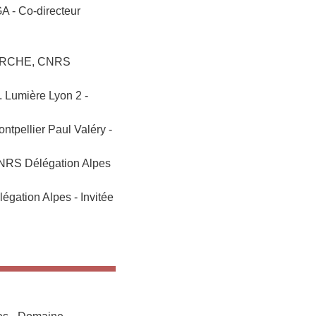
- Co-directeur
ERCHE, CNRS
umière Lyon 2 -
ellier Paul Valéry -
S Délégation Alpes
ion Alpes - Invitée