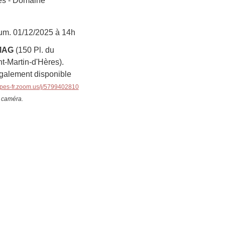
res - Domaine
ium.
01/12/2025
à 14h
IMAG
(150 Pl. du
t-Martin-d'Hères).
galement disponible
alpes-fr.zoom.us/j/5799402810
t caméra.