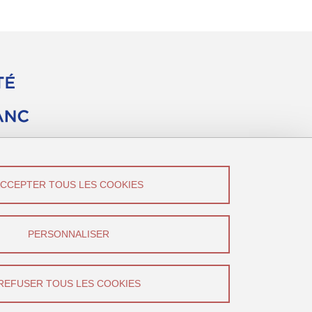
ACCEPTER TOUS LES COOKIES
vez-Nous !
Canal U
PERSONNALISER
YouTube
REFUSER TOUS LES COOKIES