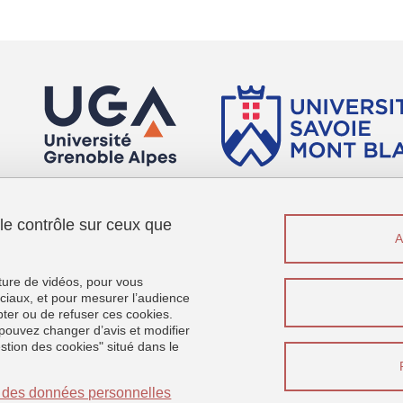
 le contrôle sur ceux que
Menu footer
Sui
Contact
Plan du site
cture de vidéos, pour vous
Crédits
ciaux, et pour mesurer l’audience
ter ou de refuser ces cookies.
Mentions légales
pouvez changer d’avis et modifier
Données personnelles
estion des cookies" situé dans le
Gestion des cookies
Accessibilité : non conforme
on des données personnelles
Se connecter