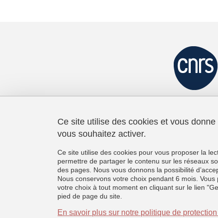
Ce site utilise des cookies et vous donne
vous souhaitez activer.
Laboratoire de Psychologie et
Neurocognition
Ce site utilise des cookies pour vous proposer la le
CNRS UMR 5105
permettre de partager le contenu sur les réseaux so
Université Grenoble Alpes
des pages. Nous vous donnons la possibilité d’accep
BMD - 1251 rue des Universités
Nous conservons votre choix pendant 6 mois. Vous 
CS 40700, 38058 Grenoble Cedex 9
votre choix à tout moment en cliquant sur le lien "G
France
pied de page du site.
+33 (0)4 76 74 81 44
En savoir plus sur notre politique de protecti