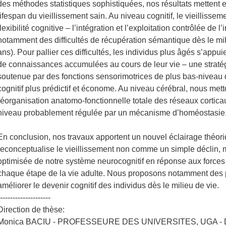
des méthodes statistiques sophistiquées, nos résultats mettent 
lifespan du vieillissement sain. Au niveau cognitif, le vieillissem
flexibilité cognitive – l’intégration et l’exploitation contrôlée de l
notamment des difficultés de récupération sémantique dès le mil
ans). Pour pallier ces difficultés, les individus plus âgés s’appu
de connaissances accumulées au cours de leur vie – une strat
soutenue par des fonctions sensorimotrices de plus bas-niveau 
cognitif plus prédictif et économe. Au niveau cérébral, nous met
réorganisation anatomo-fonctionnelle totale des réseaux corticau
niveau probablement régulée par un mécanisme d’homéostasie
En conclusion, nos travaux apportent un nouvel éclairage théori
reconceptualise le vieillissement non comme un simple déclin, 
optimisée de notre système neurocognitif en réponse aux forces 
chaque étape de la vie adulte. Nous proposons notamment des 
améliorer le devenir cognitif des individus dès le milieu de vie.
--------------------
Direction de thèse:
Monica BACIU - PROFESSEURE DES UNIVERSITES, UGA - Di