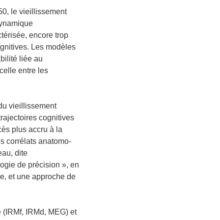
0, le vieillissement
 dynamique
érisée, encore trop
ognitives. Les modèles
ilité liée au
celle entre les
u vieillissement
trajectoires cognitives
cès plus accru à la
les corrélats anatomo-
eau, dite
logie de précision », en
pe, et une approche de
ie (IRMf, IRMd, MEG) et