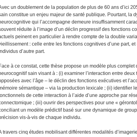
Avec un doublement de la population de plus de 60 ans d’ici 205
sain constitue un enjeu majeur de santé publique. Pourtant, la
neurocognitive qui l’accompagne demeure insuffisamment caract
souvent réduite à l’image d’un déclin progressif des fonctions c
actuels peinent en particulier à rendre compte de la double variab
vieillissement : celle entre les fonctions cognitives d’une part, et 
individus d’autre part.
Face à ce constat, cette thèse propose un modèle plus complet d
neurocognitif sain visant à : (i) examiner l’interaction entre deux 
opposées avec l’âge – le déclin des fonctions exécutives et l’ac
mémoire sémantique – via la production lexicale ; (ii) identifier 
fonctionnels de cette interaction à l’aide d’une approche par rés
connectomique ; (iii) ouvrir des perspectives pour une « géronto
conciliant un modèle prédictif basé sur une dynamique de grou
précision vis-à-vis de chaque individu.
A travers cinq études mobilisant différentes modalités d’imager