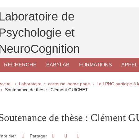
Laboratoire de
Psychologie et
NeuroCognition
RECHERCHE
BABYLAB
FORMATIONS
APPEL 
Fil d'Ariane
Accueil
Laboratoire
carrousel home page
Le LPNC participe à l
Soutenance de thèse : Clément GUICHET
pale Sidebar
Soutenance de thèse : Clément
Partager sur Facebook
Partager sur LinkedIn
Imprimer
Partager