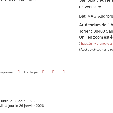
Saint-Martin-d'Hè
universitaire
Complément lieu
Bât IMAG, Auditor
Auditorium de l'
Torrent, 38400 Sain
Un lien zoom est é
:
https://univ-grenoble-
Merci d'éteindre micro e
Partager sur Facebook
Partager sur LinkedIn
Imprimer
Partager
Partager l'URL de cette page
Publié le 25 août 2025
Mis à jour le 26 janvier 2026