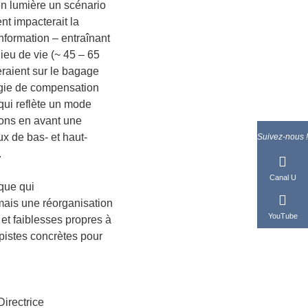
en lumière un scénario
ent impacterait la
’information – entraînant
ieu de vie (~ 45 – 65
ieraient sur le bagage
égie de compensation
qui reflète un mode
tons en avant une
x de bas- et haut-
Suivez-nous !
.
Canal U
que qui
mais une réorganisation
YouTube
et faiblesses propres à
pistes concrètes pour
rectrice