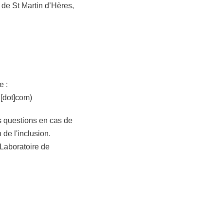
de St Martin d’Hères,
e :
l[dot]com)
s questions en cas de
de l'inclusion.
Laboratoire de