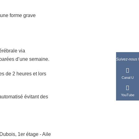
 une forme grave
érébrale via
éparées d’une semaine.
Suivez-nous !
s de 2 heures et lors
Canal U
YouTube
automatisé évitant des
ubois, 1er étage - Aile