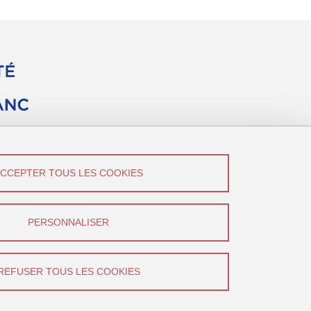
ACCEPTER TOUS LES COOKIES
vez-Nous !
Canal U
PERSONNALISER
YouTube
REFUSER TOUS LES COOKIES