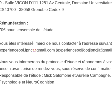
D - Salle VICON D111 1251 Av Centrale, Domaine Universitaire 
CS40700 - 38058 Grenoble Cedex 9
Rémunération :
70€ pour l’ensemble de l’étude
Vous êtes intéressé, merci de nous contacter à l'adresse suivant
experienceool.lpnc
gmail.com
(experienceool[dot]lpnc[at]gmai
Nous vous informerons du protocole d'étude et répondrons à vo
besoin avant prise de rendez-vous, sous réserve de confirmation 
Responsable de l'étude : Mick Salomone et Aurélie Campagne, 
Psychologie et NeuroCognition