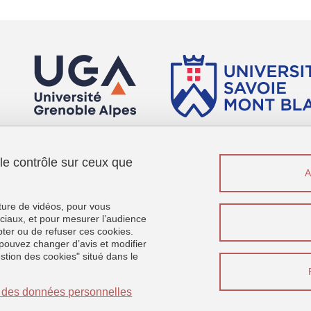
 le contrôle sur ceux que
Menu footer
Sui
Contact
Plan du site
cture de vidéos, pour vous
Crédits
ciaux, et pour mesurer l’audience
ter ou de refuser ces cookies.
Mentions légales
pouvez changer d’avis et modifier
Données personnelles
estion des cookies" situé dans le
Gestion des cookies
Accessibilité : non conforme
on des données personnelles
Se connecter