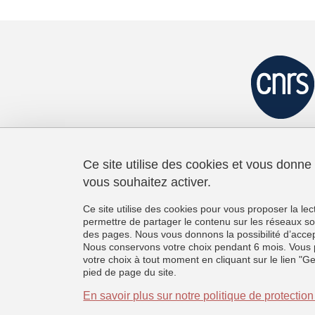
Ce site utilise des cookies et vous donne
vous souhaitez activer.
Laboratoire de Psychologie et
Neurocognition
Ce site utilise des cookies pour vous proposer la le
CNRS UMR 5105
permettre de partager le contenu sur les réseaux so
Université Grenoble Alpes
des pages. Nous vous donnons la possibilité d’accep
BMD - 1251 rue des Universités
Nous conservons votre choix pendant 6 mois. Vous 
CS 40700, 38058 Grenoble Cedex 9
votre choix à tout moment en cliquant sur le lien "G
France
pied de page du site.
+33 (0)4 76 74 81 44
En savoir plus sur notre politique de protecti