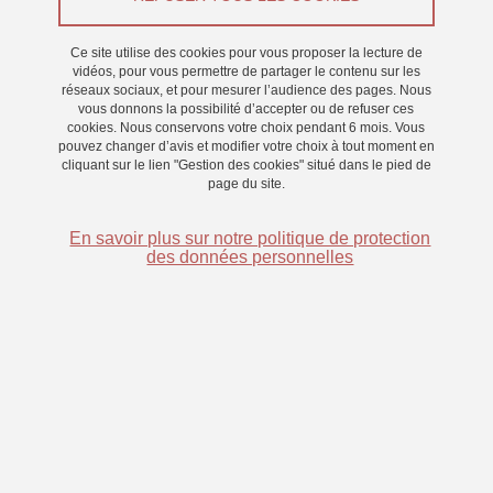
Saint-Martin-d'Hères - Domaine universitaire
Ce site utilise des cookies pour vous proposer la lecture de
vidéos, pour vous permettre de partager le contenu sur les
réseaux sociaux, et pour mesurer l’audience des pages. Nous
vous donnons la possibilité d’accepter ou de refuser ces
cookies. Nous conservons votre choix pendant 6 mois. Vous
pouvez changer d’avis et modifier votre choix à tout moment en
cliquant sur le lien "Gestion des cookies" situé dans le pied de
page du site.
En savoir plus sur notre politique de protection
des données personnelles
Publication d'un livre sur la mémoire,
Sous la direction de
Isabelle Luciani
e
t Céline Souchay