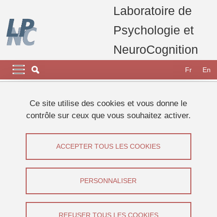
Aller au contenu principal
Gestion des cookies
Laboratoire de
Psychologie et
NeuroCognition
Navigation principale
Navigation principale mobile
Fr
En
Fil d'Ariane
Accueil
Ce site utilise des cookies et vous donne le
contrôle sur ceux que vous souhaitez activer.
De la mémoire à l'épreuve de
l'interdisciplinarité : parution
ACCEPTER TOUS LES COOKIES
Partager sur Facebook
Partager sur LinkedIn
Imprimer
Partager
PERSONNALISER
Partager l'URL de cette page
Parution
REFUSER TOUS LES COOKIES