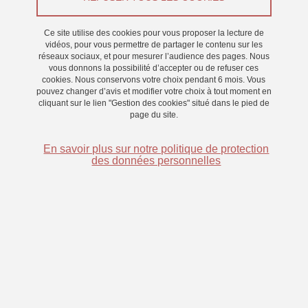
Du 1 octobre 2025 au 30 septembre 2028
Ce site utilise des cookies pour vous proposer la lecture de
vidéos, pour vous permettre de partager le contenu sur les
réseaux sociaux, et pour mesurer l’audience des pages. Nous
vous donnons la possibilité d’accepter ou de refuser ces
Rôle de l’imagerie motrice dans l’apprentissage de mots
cookies. Nous conservons votre choix pendant 6 mois. Vous
pouvez changer d’avis et modifier votre choix à tout moment en
cliquant sur le lien "Gestion des cookies" situé dans le pied de
page du site.
Cette thèse s’intéresse à l’impact de l’imagerie motrice
kinesthésique (IMK) sur l’apprentissage de nouveaux mots.
En savoir plus sur notre politique de protection
L’hypothèse centrale ce travail est que la compréhension et la
des données personnelles
mémorisation du langage sont étroitement liées aux expériences
sensori-motrices. L’IMK, qui consiste à s’imaginer en train
d’exécuter un mouvement en focalisant sur les sensations
associées, est déjà utilisée en rééducation motrice et pourrait
également favoriser l’acquisition du vocabulaire. Des études
récentes ont montré que le fait d’associer une action mentale à un
mot améliore la rétention mnésique et la compréhension
sémantique. Les mécanismes impliqués dans cette stratégie
seraient en lien avec des mécanismes de simulation motrice qui