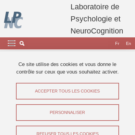
Aller au contenu principal
Gestion des cookies
Laboratoire de
Psychologie et
NeuroCognition
Navigation principale
Navigation principale mobile
Fr
En
Fil d'Ariane
Accueil
Recherche
Equipes de Recherche
Ce site utilise des cookies et vous donne le
Equipe Corps et Espace
Léna JAHIER
contrôle sur ceux que vous souhaitez activer.
JAHIER Léna
ACCEPTER TOUS LES COOKIES
Partager sur Facebook
Partager sur LinkedIn
Imprimer
Partager
Partager l'URL de cette page
PERSONNALISER
Thèse
/
Equipe Corps et Espace
REFUSER TOUS LES COOKIES