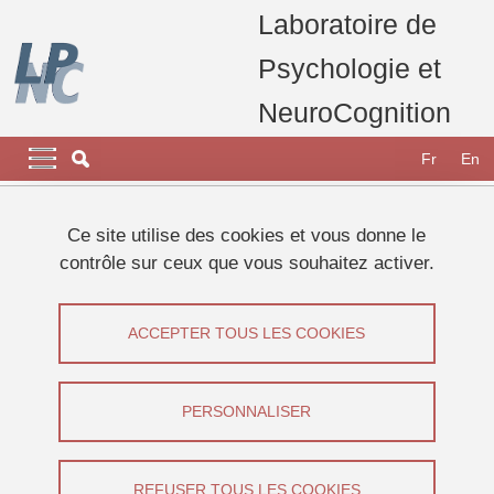
Aller au contenu principal
Gestion des cookies
Laboratoire de
Psychologie et
NeuroCognition
Navigation principale
Navigation principale mobile
Fr
En
Fil d'Ariane
Accueil
Ce site utilise des cookies et vous donne le
contrôle sur ceux que vous souhaitez activer.
Expérience rémunérée de
posturographie sur le maintien de
ACCEPTER TOUS LES COOKIES
l’équilibre.
PERSONNALISER
Partager sur Facebook
Partager sur LinkedIn
Imprimer
Partager
Partager l'URL de cette page
REFUSER TOUS LES COOKIES