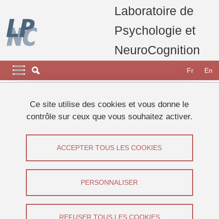
Aller au contenu principal
Gestion des cookies
Laboratoire de
Psychologie et
NeuroCognition
Navigation principale
Navigation principale mobile
Fr
En
Fil d'Ariane
Accueil
Appel à participants
Etudes 2024
Ce site utilise des cookies et vous donne le
Etude sur la substitution sensorielle
contrôle sur ceux que vous souhaitez activer.
Etude sur la substitution sensorielle
ACCEPTER TOUS LES COOKIES
Partager sur Facebook
Partager sur LinkedIn
Imprimer
Partager
Partager l'URL de cette page
PERSONNALISER
Appel à participants
REFUSER TOUS LES COOKIES