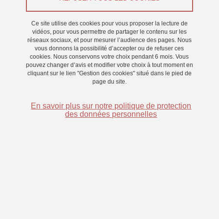
Du 20 juin 2024 au 28 juin 2024
Ce site utilise des cookies pour vous proposer la lecture de
Saint-Martin-d'Hères - Domaine universitaire
vidéos, pour vous permettre de partager le contenu sur les
réseaux sociaux, et pour mesurer l’audience des pages. Nous
vous donnons la possibilité d’accepter ou de refuser ces
cookies. Nous conservons votre choix pendant 6 mois. Vous
pouvez changer d’avis et modifier votre choix à tout moment en
cliquant sur le lien "Gestion des cookies" situé dans le pied de
page du site.
En savoir plus sur notre politique de protection
des données personnelles
Nous vous invitons à participer à une expérience ludique de
substitution sensorielle, où vous devrez atteindre des cibles
invisibles en étant guidés par le son.