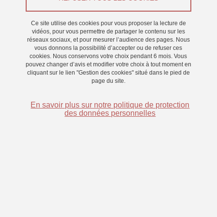
Le 17 avril 2024
Ce site utilise des cookies pour vous proposer la lecture de
Saint-Martin-d'Hères - Domaine universitaire
vidéos, pour vous permettre de partager le contenu sur les
réseaux sociaux, et pour mesurer l’audience des pages. Nous
vous donnons la possibilité d’accepter ou de refuser ces
cookies. Nous conservons votre choix pendant 6 mois. Vous
pouvez changer d’avis et modifier votre choix à tout moment en
cliquant sur le lien "Gestion des cookies" situé dans le pied de
page du site.
En savoir plus sur notre politique de protection
des données personnelles
Nous recherchons des participants pour une étude sur la
substitution sensorielle entre les 17 et 18 avril 2024.
Pour y participer, vous devez avoir une audition normale ou
corrigée à la normale.