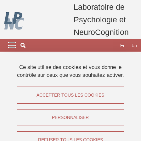
Aller au contenu principal
Gestion des cookies
Laboratoire de
Psychologie et
NeuroCognition
Navigation principale
Navigation principale mobile
Fr
En
Fil d'Ariane
Accueil
Appel à participants
Etudes 2024
Ce site utilise des cookies et vous donne le
Etude sur la substitution sensorielle
contrôle sur ceux que vous souhaitez activer.
Etude sur la substitution sensorielle
ACCEPTER TOUS LES COOKIES
Partager sur Facebook
Partager sur LinkedIn
Imprimer
Partager
Partager l'URL de cette page
PERSONNALISER
Appel à participants
REFUSER TOUS LES COOKIES