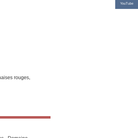
YouTube
haises rouges,