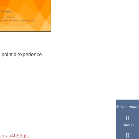
 point d'expérience
Suivez-nous !
Canal U
-sens-b4h53gf1