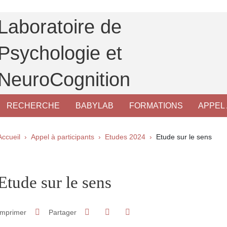
Laboratoire de
Psychologie et
NeuroCognition
RECHERCHE
BABYLAB
FORMATIONS
APPEL 
Fil d'Ariane
Accueil
Appel à participants
Etudes 2024
Etude sur le sens
pale Sidebar
Etude sur le sens
Partager sur Facebook
Partager sur LinkedIn
Imprimer
Partager
Partager l'URL de cette page