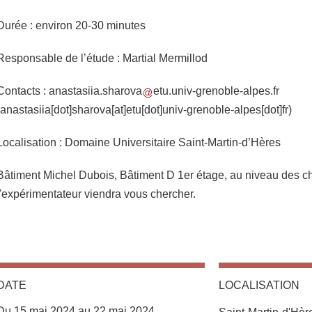
Durée : environ 20-30 minutes
Responsable de l’étude : Martial Mermillod
Contacts :
anastasiia.sharova
etu.univ-grenoble-alpes.fr
(anastasiia[dot]sharova[at]etu[dot]univ-grenoble-alpes[dot]fr)
Localisation : Domaine Universitaire Saint-Martin-d’Hères
Bâtiment Michel Dubois, Bâtiment D 1er étage, au niveau des c
l'expérimentateur viendra vous chercher.
DATE
LOCALISATION
Du 15 mai 2024 au 22 mai 2024