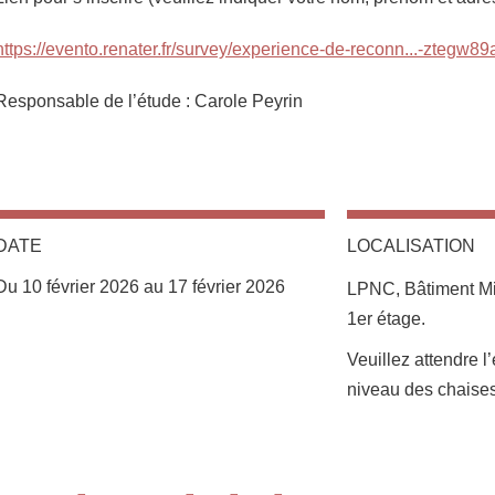
https://evento.renater.fr/survey/experience-de-reconn...-ztegw89
Responsable de l’étude : Carole Peyrin
DATE
LOCALISATION
Complément lieu
Du 10 février 2026 au 17 février 2026
LPNC, Bâtiment Mi
1er étage.
Veuillez attendre l
niveau des chaise
Partager sur Facebook
Partager sur LinkedIn