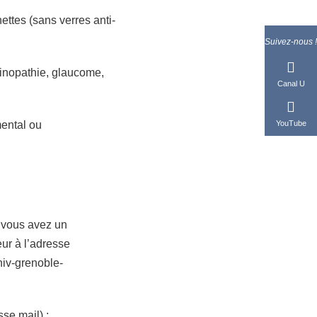
ettes (sans verres anti-
Suivez-nous !
tinopathie, glaucome,
Canal U
YouTube
mental ou
i vous avez un
ur à l’adresse
niv-grenoble-
sse mail) :