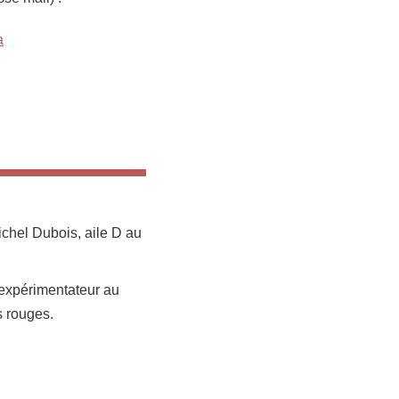
a
chel Dubois, aile D au
’expérimentateur au
s rouges.