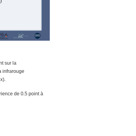
t sur la
a infrarouge
ux).
ience de 0.5 point à