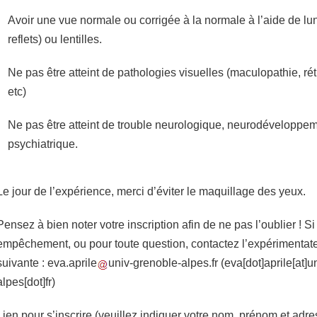
Avoir une vue normale ou corrigée à la normale à l’aide de lun
reflets) ou lentilles.
Ne pas être atteint de pathologies visuelles (maculopathie, ré
etc)
Ne pas être atteint de trouble neurologique, neurodéveloppe
psychiatrique.
Le jour de l’expérience, merci d’éviter le maquillage des yeux.
Pensez à bien noter votre inscription afin de ne pas l’oublier ! S
empêchement, ou pour toute question, contactez l’expérimentate
suivante :
eva.aprile
univ-grenoble-alpes.fr
(eva[dot]aprile[at]u
alpes[dot]fr)
Lien pour s’inscrire (veuillez indiquer votre nom, prénom et adre