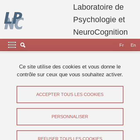
Aller au contenu principal
Gestion des cookies
Laboratoire de
Psychologie et
NeuroCognition
Navigation principale
Navigation principale mobile
Fr
En
Fil d'Ariane
Accueil
Appel à participants
Etudes 2026
Ce site utilise des cookies et vous donne le
Etude sur la parole intérieure
contrôle sur ceux que vous souhaitez activer.
Etude sur la parole intérieure
ACCEPTER TOUS LES COOKIES
Partager sur Facebook
Partager sur LinkedIn
Imprimer
Partager
Partager l'URL de cette page
PERSONNALISER
Appel à participants
REFUSER TOUS LES COOKIES