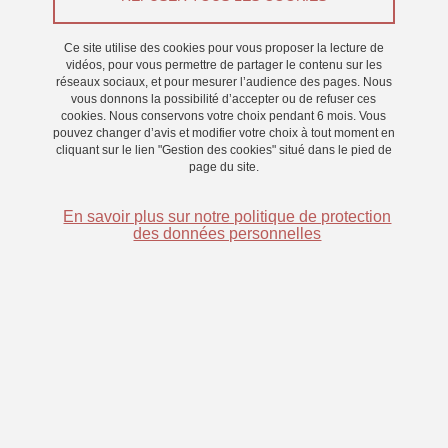
Du 16 février 2026 au 31 mars 2026
Ce site utilise des cookies pour vous proposer la lecture de
vidéos, pour vous permettre de partager le contenu sur les
réseaux sociaux, et pour mesurer l’audience des pages. Nous
vous donnons la possibilité d’accepter ou de refuser ces
cookies. Nous conservons votre choix pendant 6 mois. Vous
pouvez changer d’avis et modifier votre choix à tout moment en
cliquant sur le lien "Gestion des cookies" situé dans le pied de
page du site.
En savoir plus sur notre politique de protection
des données personnelles
Nous recherchons des volontaires pour une expérience
portant sur la parole intérieure. Au cours de cette étude,
vous devrez juger si des images riment ou non dans votre
tête. Vous terminerez l'expérience en répondant à un
questionnaire.