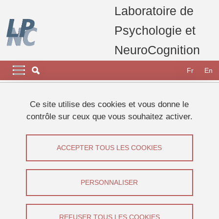
Aller au contenu principal
Gestion des cookies
Laboratoire de
Psychologie et
NeuroCognition
Navigation principale
Navigation principale mobile
Fr
En
Fil d'Ariane
Accueil
Appel à participants
Etudes 2024
Ce site utilise des cookies et vous donne le
Étude sur la métacognition et les expériences de mémoire
contrôle sur ceux que vous souhaitez activer.
spontanées
Étude sur la métacognition et les
ACCEPTER TOUS LES COOKIES
expériences de mémoire spontanées
PERSONNALISER
Partager sur Facebook
Partager sur LinkedIn
Imprimer
Partager
Partager l'URL de cette page
REFUSER TOUS LES COOKIES