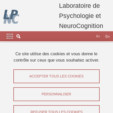
Aller au contenu principal
Gestion des cookies
Laboratoire de
Psychologie et
NeuroCognition
Navigation principale
Navigation principale mobile
Fr
En
Fil d'Ariane
Accueil
Appel à participants
Etudes 2024
Ce site utilise des cookies et vous donne le
Etude sur la mémoire autobiographique et la valeur des mots.
contrôle sur ceux que vous souhaitez activer.
Etude sur la mémoire autobiographique
ACCEPTER TOUS LES COOKIES
et la valeur des mots.
Partager sur Facebook
Partager sur LinkedIn
PERSONNALISER
Imprimer
Partager
Partager l'URL de cette page
REFUSER TOUS LES COOKIES