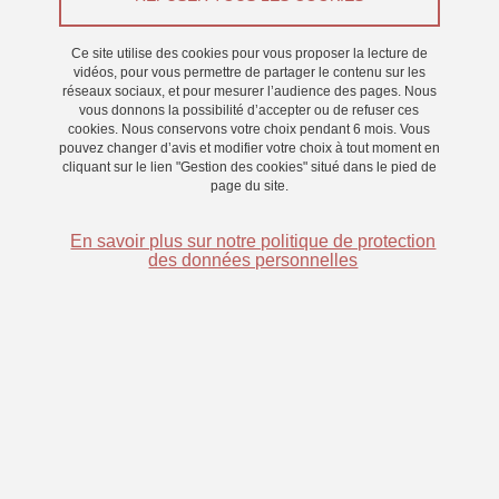
Du 19 mars 2026 au 30 mars 2026
Ce site utilise des cookies pour vous proposer la lecture de
Saint-Martin-d'Hères - Domaine universitaire
vidéos, pour vous permettre de partager le contenu sur les
réseaux sociaux, et pour mesurer l’audience des pages. Nous
vous donnons la possibilité d’accepter ou de refuser ces
cookies. Nous conservons votre choix pendant 6 mois. Vous
pouvez changer d’avis et modifier votre choix à tout moment en
cliquant sur le lien "Gestion des cookies" situé dans le pied de
page du site.
En savoir plus sur notre politique de protection
des données personnelles
Durée totale :
4h30 réparties sur plusieurs jours => 2 points
d'expérience (L1 psychologie) + 25€
Structure des sessions :