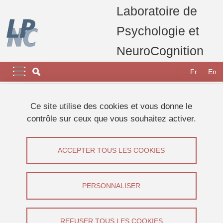
Aller au contenu principal
Gestion des cookies
Laboratoire de
Psychologie et
NeuroCognition
Navigation principale
Navigation principale mobile
Fr
En
Fil d'Ariane
Accueil
Appel à participants
Etudes 2026
Ce site utilise des cookies et vous donne le
Etude sur l'apprentissage
contrôle sur ceux que vous souhaitez activer.
Etude sur l'apprentissage
ACCEPTER TOUS LES COOKIES
Partager sur Facebook
Partager sur LinkedIn
Imprimer
Partager
Partager l'URL de cette page
PERSONNALISER
Appel à participants
REFUSER TOUS LES COOKIES