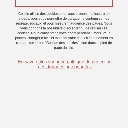
Appel à participants
Ce site utilise des cookies pour vous proposer la lecture de
vidéos, pour vous permettre de partager le contenu sur les
réseaux sociaux, et pour mesurer l’audience des pages. Nous
Du 9 février 2026 au 13 février 2026
vous donnons la possibilité d’accepter ou de refuser ces
cookies. Nous conservons votre choix pendant 6 mois. Vous
pouvez changer d’avis et modifier votre choix à tout moment en
cliquant sur le lien "Gestion des cookies" situé dans le pied de
page du site.
En savoir plus sur notre politique de protection
des données personnelles
Nous recherchons des volontaires pour une étude en
oculométrie sur la catégorisation de scène en vision
centrale et en vision périphérique.