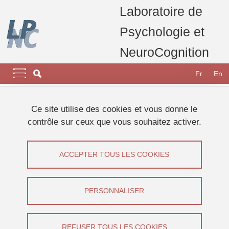
Aller au contenu principal
Gestion des cookies
Laboratoire de
Psychologie et
NeuroCognition
Navigation principale
Navigation principale mobile
Fr
En
Fil d'Ariane
Accueil
Appel à participants
Etudes 2026
Ce site utilise des cookies et vous donne le
Etude sur la catégorisation de scène en vision centrale et
contrôle sur ceux que vous souhaitez activer.
périphérique
Etude sur la catégorisation de scène en
ACCEPTER TOUS LES COOKIES
vision centrale et périphérique
PERSONNALISER
Partager sur Facebook
Partager sur LinkedIn
Imprimer
Partager
Partager l'URL de cette page
REFUSER TOUS LES COOKIES